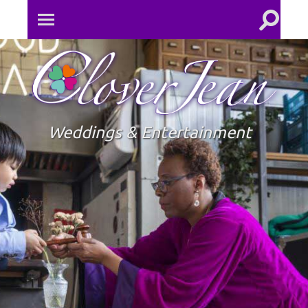
Toggle
Toggle
search
mobile
field
menu
Clove
Jean
Weddings & Entertainment