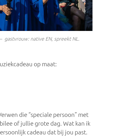
– gastvrouw: native EN, spreekt NL.
 muziekcadeau op maat:
 Verwen die “speciale persoon” met
lee of jullie grote dag. Wat kan ik
rsoonlijk cadeau dat bij jou past.