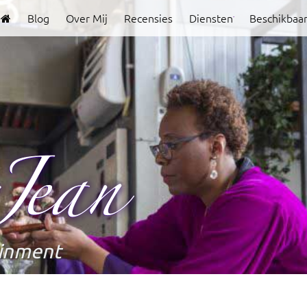
Blog
Over Mij
Recensies
Diensten
Beschikbaa
Clover
Jean
ainment