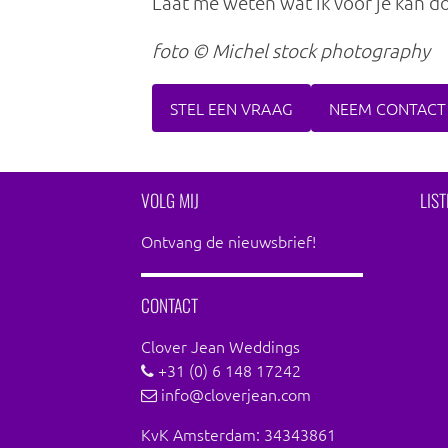
Laat me weten wat ik voor je kan d
foto © Michel stock photography
STEL EEN VRAAG
NEEM CONTACT
VOLG MIJ
LIS
Ontvang de nieuwsbrief!
CONTACT
Clover Jean Weddings
+31 (0) 6 148 17242
info@cloverjean.com
KvK Amsterdam: 34343861