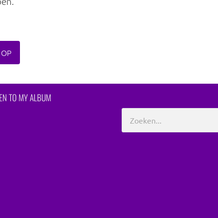
oen.
 OP
TEN TO MY ALBUM