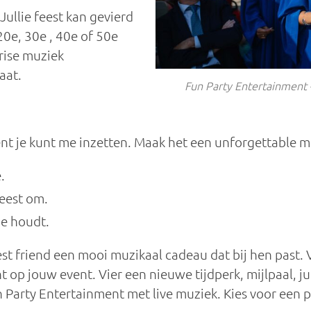
ullie feest kan gevierd
20e, 30e , 40e of 50e
rise muziek
aat.
Fun Party Entertainment 
event je kunt me inzetten. Maak het een unforgettable
.
feest om.
ze houdt.
est friend een mooi muzikaal cadeau dat bij hen past.
op jouw event. Vier een nieuwe tijdperk, mijlpaal, jubi
Party Entertainment met live muziek. Kies voor een pe