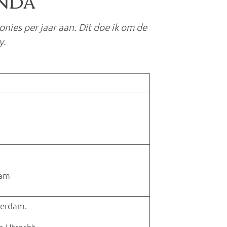
ENDA
ies per jaar aan. Dit doe ik om de
y.
dam
terdam.