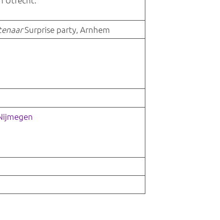
n Utrecht.
tenaar
Surprise party, Arnhem
 Nijmegen