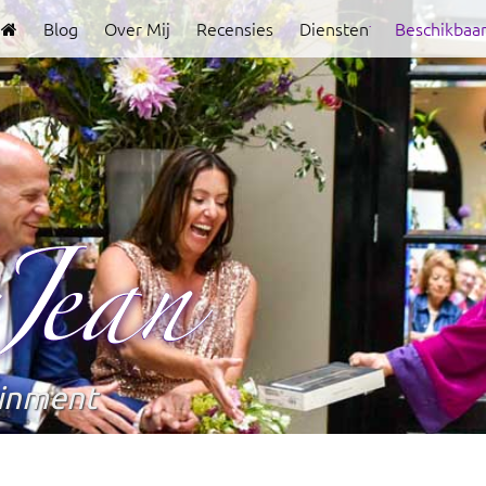
Blog
Over Mij
Recensies
Diensten
Beschikbaa
Clover
Jean
ainment