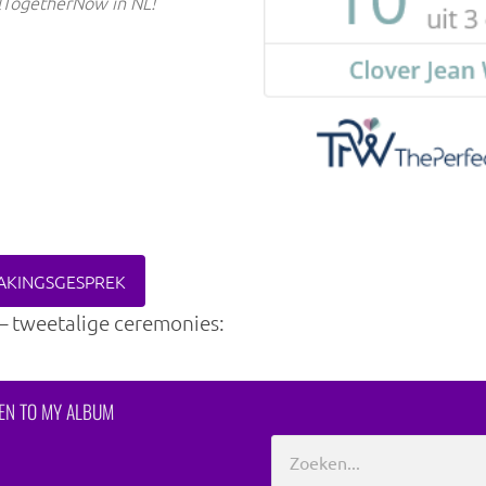
lTogetherNow in NL!
AKINGSGESPREK
– tweetalige ceremonies:
TEN TO MY ALBUM