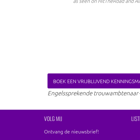
as seen on HitTheRoad and Al
BOEK EEN VRIJBLIJVEND KENNINGSM
Engelssprekende trouwambtenaar
VOLG MIJ
LIS
Ontvang de nieuwsbrief!