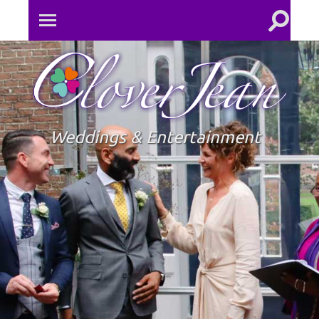
Toggle
Toggle
search
mobile
field
menu
Clove
Jean
Weddings & Entertainment