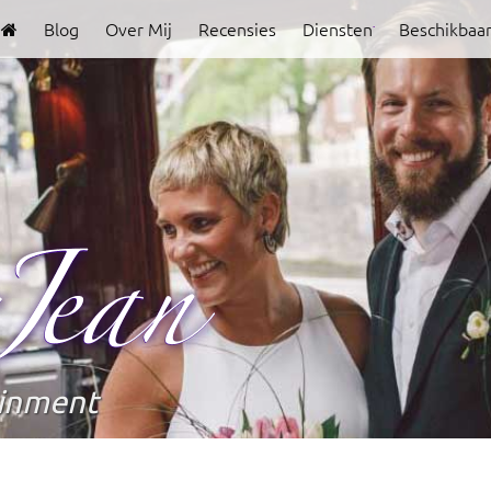
Blog
Over Mij
Recensies
Diensten
Beschikbaa
Clover
Jean
ainment