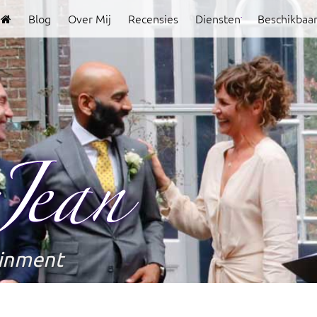
Blog
Over Mij
Recensies
Diensten
Beschikbaa
Clover
Jean
ainment