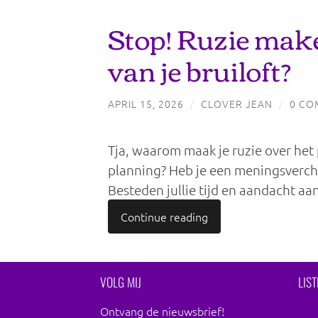
Stop! Ruzie mak
van je bruiloft?
APRIL 15, 2026
/
CLOVER JEAN
/
0 CO
Tja, waarom maak je ruzie over het p
planning? Heb je een meningsverchil
Besteden jullie tijd en aandacht aa
Continue reading
VOLG MIJ
LIS
Ontvang de nieuwsbrief!