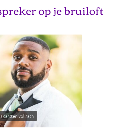
preker op je bruiloft
s carsten vollrath