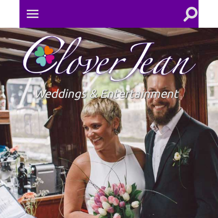
Toggle
Toggle
search
mobile
field
menu
Clove
Jean
Weddings & Entertainment